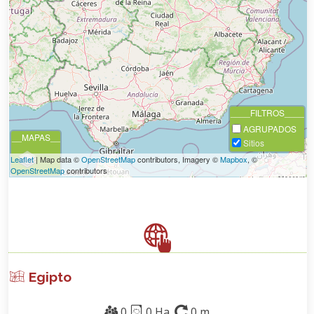
____FILTROS____
AGRUPADOS
__MAPAS__
Sitios
Leaflet
| Map data ©
OpenStreetMap
contributors, Imagery ©
Mapbox
, ©
OpenStreetMap
contributors
Egipto
0
0 Ha.
0 m.