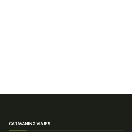
Meseta de Guiza
13-05-2026
Templo de Philae
13-05-2026
Gharb Soheil, el poblado Nubio
13-05-2026
Las Falucas del Nilo
13-05-2026
CARAVANING.VIAJES