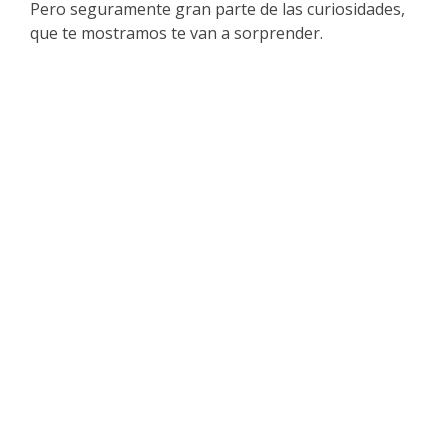
Pero seguramente gran parte de las curiosidades,
que te mostramos te van a sorprender.
¡Mapa interactivo: Busqueda geolocalizada
en tu entorno!
Selecciona el radio de búsqueda, marca tus preferencias, arrastra
o
centra el mapa en la zana de tu interés y click en
A
de Radio
¡Geolocalízame!